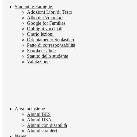
Studenti e Famiglie
Adozioni Libri di Testo
Albo dei Volontari
Google for Families
Obblighi vaccinali
Orario lezioni
Orientamento Scolastico
Patto di corresponsabilità
Scuola e salute
Statuto dello studente
Valutazione
Area inclusione
Alunni BES
Alunni DSA
Alunni con disabilità
Alunni stranieri
News