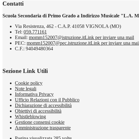
Contatti
Scuola Secondaria di Primo Grado a Indirizzo Musicale "L.A. M
Via Resistenza, 462 - C.A.P. 41058 VIGNOLA (MO)
Tel:
059.771161
Email:
momm152007@istruzione.it
Link per inviare una mail
PEC:
momm152007@pec.istruzione.it
Link per inviare una mai
C.F.: 94049480364
Sezione Link Utili
Cookie policy
Note legali
Informativa Privacy
Ufficio Relazioni con il Pubblico
Dichiarazione di accessibilità
Obiettivi di accessibilità
Whistleblowing
Gestione consensi cookie
Amministrazione trasparente
Pagina visualizzata
285
volte