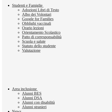
Studenti e Famiglie
Adozioni Libri di Testo
Albo dei Volontari
Google for Families
Obblighi vaccinali
Orario lezioni
Orientamento Scolastico
Patto di corresponsabilità
Scuola e salute
Statuto dello studente
Valutazione
Area inclusione
Alunni BES
Alunni DSA
Alunni con disabilità
Alunni stranieri
News