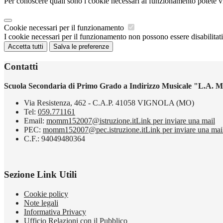
Per conoscere quali sono i cookie necessari al funzionamento potete v
Cookie necessari per il funzionamento
I cookie necessari per il funzionamento non possono essere disabilitati.
Accetta tutti
Salva le preferenze
Contatti
Scuola Secondaria di Primo Grado a Indirizzo Musicale "L.A. M
Via Resistenza, 462 - C.A.P. 41058 VIGNOLA (MO)
Tel:
059.771161
Email:
momm152007@istruzione.it
Link per inviare una mail
PEC:
momm152007@pec.istruzione.it
Link per inviare una mai
C.F.: 94049480364
Sezione Link Utili
Cookie policy
Note legali
Informativa Privacy
Ufficio Relazioni con il Pubblico