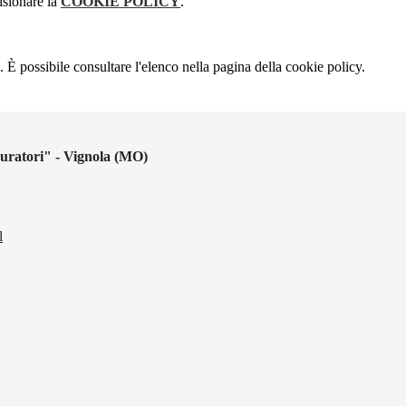
isionare la
COOKIE POLICY
.
 È possibile consultare l'elenco nella pagina della cookie policy.
uratori" - Vignola (MO)
l