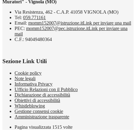
Muratori" - Vignola (MO)
Via Resistenza, 462 - C.A.P. 41058 VIGNOLA (MO)
Tel:
059.771161
Email:
momm152007@istruzione.it
Link per inviare una mail
PEC:
momm152007@pec.istruzione.it
Link per inviare una
mail
C.F.: 94049480364
Sezione Link Utili
Cookie policy
Note legali
Informativa Privacy
Ufficio Relazioni con il Pubblico
Dichiarazione di accessibilità
Obiettivi di accessibilità
Whistleblowing
Gestione consensi cookie
Amministrazione trasparente
Pagina visualizzata
1515
volte