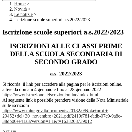
Home
>
Novità
>
Le notizie
>
Iscrizione scuole superiori a.s.2022/2023
Iscrizione scuole superiori a.s.2022/2023
ISCRIZIONI ALLE CLASSI PRIME
DELLA SCUOLA SECONDARIA DI
SECONDO GRADO
a.s. 2022/2023
Si ricorda il link per accedere alla pagina per le iscrizioni online,
attive da domani 4 gennaio e fino al 28 gennaio 2022
https://www.istruzione.it/
iscrizionionline/index.html
Al seguente link è possibile prendere visione della Nota Ministeriale
sulle iscrizioni
https://www.miur.gov.it/
documents/20182/0/Nota+prot.+
29452+del+30+novembre+2021.
pdf/2419f781-fadb-07c9-9a8e-
38db00ee41a3?version=1.1&t=
1638268739012
Notizie