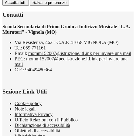
Accetta tutti
Salva le preferenze
Contatti
Scuola Secondaria di Primo Grado a Indirizzo Musicale "L.A.
Muratori" - Vignola (MO)
Via Resistenza, 462 - C.A.P. 41058 VIGNOLA (MO)
Tel:
059.771161
Email:
momm152007@istruzione.it
Link per inviare una mail
PEC:
momm152007@pec.istruzione.it
Link per inviare una
mail
C.F.: 94049480364
Sezione Link Utili
Cookie policy
Note legali
Informativa Privacy
Ufficio Relazioni con il Pubblico
Dichiarazione di accessibilità
Obiettivi di accessibilità