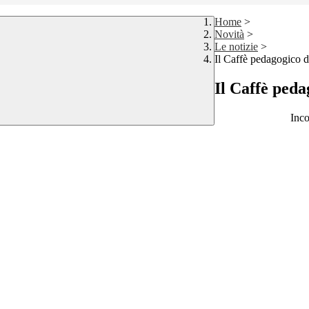
Home
>
Novità
>
Le notizie
>
Il Caffè pedagogico d
Il Caffè peda
Inco