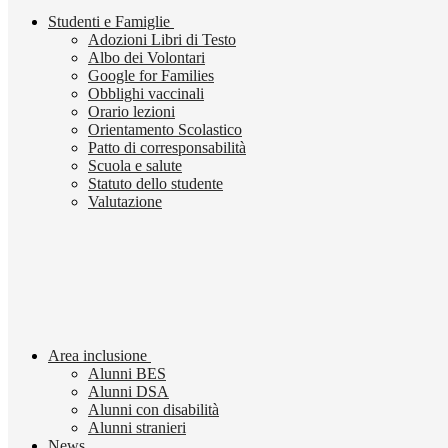
Studenti e Famiglie
Adozioni Libri di Testo
Albo dei Volontari
Google for Families
Obblighi vaccinali
Orario lezioni
Orientamento Scolastico
Patto di corresponsabilità
Scuola e salute
Statuto dello studente
Valutazione
Area inclusione
Alunni BES
Alunni DSA
Alunni con disabilità
Alunni stranieri
News