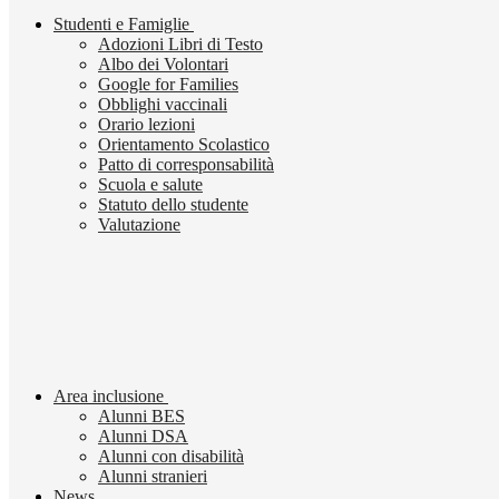
Studenti e Famiglie
Adozioni Libri di Testo
Albo dei Volontari
Google for Families
Obblighi vaccinali
Orario lezioni
Orientamento Scolastico
Patto di corresponsabilità
Scuola e salute
Statuto dello studente
Valutazione
Area inclusione
Alunni BES
Alunni DSA
Alunni con disabilità
Alunni stranieri
News