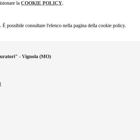
isionare la
COOKIE POLICY
.
 È possibile consultare l'elenco nella pagina della cookie policy.
uratori" - Vignola (MO)
l