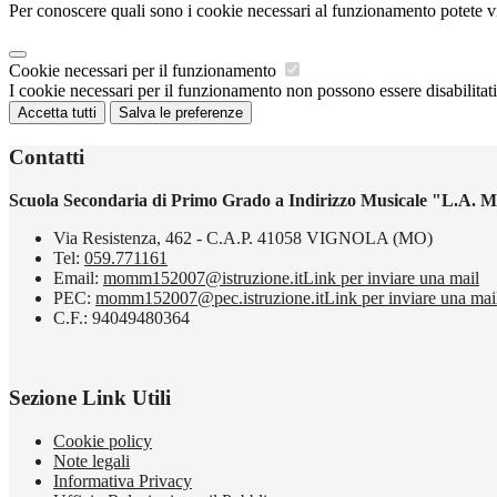
Per conoscere quali sono i cookie necessari al funzionamento potete v
Cookie necessari per il funzionamento
I cookie necessari per il funzionamento non possono essere disabilitati.
Accetta tutti
Salva le preferenze
Contatti
Scuola Secondaria di Primo Grado a Indirizzo Musicale "L.A. M
Via Resistenza, 462 - C.A.P. 41058 VIGNOLA (MO)
Tel:
059.771161
Email:
momm152007@istruzione.it
Link per inviare una mail
PEC:
momm152007@pec.istruzione.it
Link per inviare una mai
C.F.: 94049480364
Sezione Link Utili
Cookie policy
Note legali
Informativa Privacy