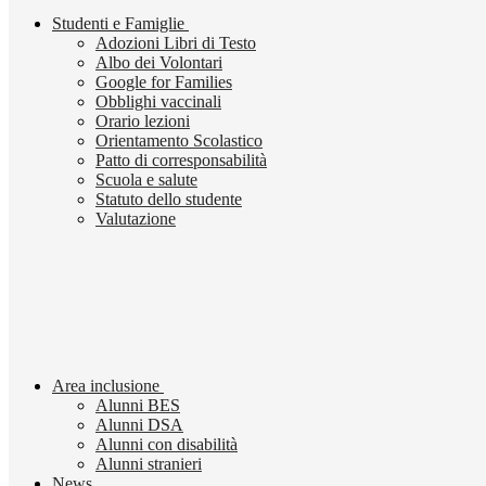
Studenti e Famiglie
Adozioni Libri di Testo
Albo dei Volontari
Google for Families
Obblighi vaccinali
Orario lezioni
Orientamento Scolastico
Patto di corresponsabilità
Scuola e salute
Statuto dello studente
Valutazione
Area inclusione
Alunni BES
Alunni DSA
Alunni con disabilità
Alunni stranieri
News