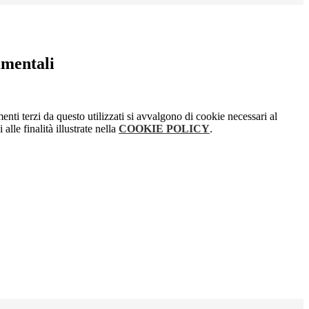
umentali
menti terzi da questo utilizzati si avvalgono di cookie necessari al
alle finalità illustrate nella
COOKIE POLICY
.