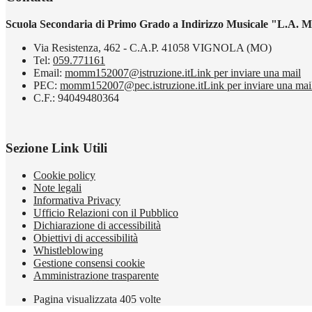
Scuola Secondaria di Primo Grado a Indirizzo Musicale "L.A. M
Via Resistenza, 462 - C.A.P. 41058 VIGNOLA (MO)
Tel:
059.771161
Email:
momm152007@istruzione.it
Link per inviare una mail
PEC:
momm152007@pec.istruzione.it
Link per inviare una mai
C.F.: 94049480364
Sezione Link Utili
Cookie policy
Note legali
Informativa Privacy
Ufficio Relazioni con il Pubblico
Dichiarazione di accessibilità
Obiettivi di accessibilità
Whistleblowing
Gestione consensi cookie
Amministrazione trasparente
Pagina visualizzata
405
volte