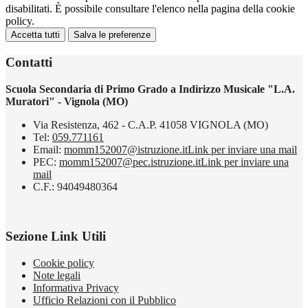
disabilitati. È possibile consultare l'elenco nella pagina della cookie
policy.
Accetta tutti
Salva le preferenze
Contatti
Scuola Secondaria di Primo Grado a Indirizzo Musicale "L.A.
Muratori" - Vignola (MO)
Via Resistenza, 462 - C.A.P. 41058 VIGNOLA (MO)
Tel:
059.771161
Email:
momm152007@istruzione.it
Link per inviare una mail
PEC:
momm152007@pec.istruzione.it
Link per inviare una
mail
C.F.: 94049480364
Sezione Link Utili
Cookie policy
Note legali
Informativa Privacy
Ufficio Relazioni con il Pubblico