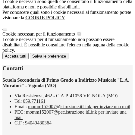
I cookie necessari sono quelli che consentono il funzionamento della
piattaforma e non è possibile disabilitarli.
Per conoscere quali sono i cookie necessari al funzionamento potete
visionare la
COOKIE POLICY
.
Cookie necessari per il funzionamento
I cookie necessari per il funzionamento non possono essere
disabilitati. È possibile consultare l'elenco nella pagina della cookie
policy.
Accetta tutti
Salva le preferenze
Contatti
Scuola Secondaria di Primo Grado a Indirizzo Musicale "L.A.
Muratori" - Vignola (MO)
Via Resistenza, 462 - C.A.P. 41058 VIGNOLA (MO)
Tel:
059.771161
Email:
momm152007@istruzione.it
Link per inviare una mail
PEC:
momm152007@pec.istruzione.it
Link per inviare una
mail
C.F.: 94049480364