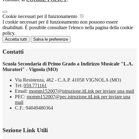
Cookie necessari per il funzionamento
I cookie necessari per il funzionamento non possono essere
disabilitati. È possibile consultare l'elenco nella pagina della cookie
policy.
Accetta tutti
Salva le preferenze
Contatti
Scuola Secondaria di Primo Grado a Indirizzo Musicale "L.A.
Muratori" - Vignola (MO)
Via Resistenza, 462 - C.A.P. 41058 VIGNOLA (MO)
Tel:
059.771161
Email:
momm152007@istruzione.it
Link per inviare una mail
PEC:
momm152007@pec.istruzione.it
Link per inviare una
mail
C.F.: 94049480364
Sezione Link Utili