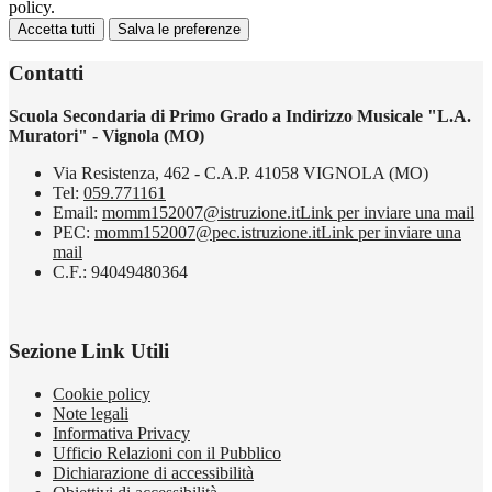
policy.
Accetta tutti
Salva le preferenze
Contatti
Scuola Secondaria di Primo Grado a Indirizzo Musicale "L.A.
Muratori" - Vignola (MO)
Via Resistenza, 462 - C.A.P. 41058 VIGNOLA (MO)
Tel:
059.771161
Email:
momm152007@istruzione.it
Link per inviare una mail
PEC:
momm152007@pec.istruzione.it
Link per inviare una
mail
C.F.: 94049480364
Sezione Link Utili
Cookie policy
Note legali
Informativa Privacy
Ufficio Relazioni con il Pubblico
Dichiarazione di accessibilità