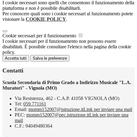
I cookie necessari sono quelli che consentono il funzionamento della
piattaforma e non è possibile disabilitarli.
Per conoscere quali sono i cookie necessari al funzionamento potete
visionare la
COOKIE POLICY
.
Cookie necessari per il funzionamento
I cookie necessari per il funzionamento non possono essere
disabilitati. È possibile consultare l'elenco nella pagina della cookie
policy.
Accetta tutti
Salva le preferenze
Contatti
Scuola Secondaria di Primo Grado a Indirizzo Musicale "L.A.
Muratori" - Vignola (MO)
Via Resistenza, 462 - C.A.P. 41058 VIGNOLA (MO)
Tel:
059.771161
Email:
momm152007@istruzione.it
Link per inviare una mail
PEC:
momm152007@pec.istruzione.it
Link per inviare una
mail
C.F.: 94049480364