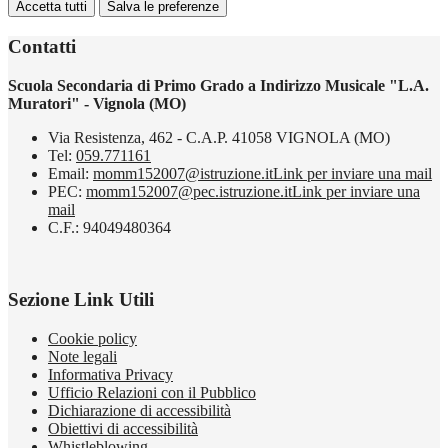
Accetta tutti
Salva le preferenze
Contatti
Scuola Secondaria di Primo Grado a Indirizzo Musicale "L.A.
Muratori" - Vignola (MO)
Via Resistenza, 462 - C.A.P. 41058 VIGNOLA (MO)
Tel:
059.771161
Email:
momm152007@istruzione.it
Link per inviare una mail
PEC:
momm152007@pec.istruzione.it
Link per inviare una
mail
C.F.: 94049480364
Sezione Link Utili
Cookie policy
Note legali
Informativa Privacy
Ufficio Relazioni con il Pubblico
Dichiarazione di accessibilità
Obiettivi di accessibilità
Whistleblowing