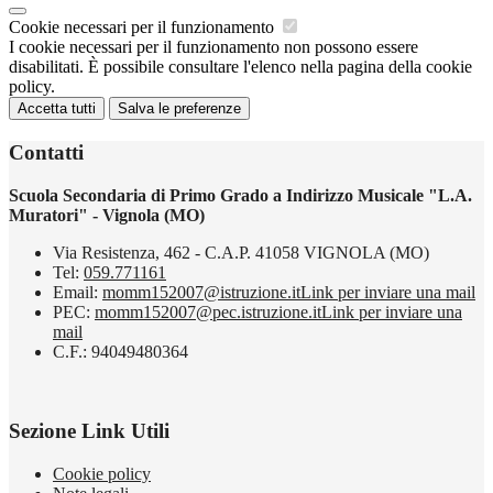
Cookie necessari per il funzionamento
I cookie necessari per il funzionamento non possono essere
disabilitati. È possibile consultare l'elenco nella pagina della cookie
policy.
Accetta tutti
Salva le preferenze
Contatti
Scuola Secondaria di Primo Grado a Indirizzo Musicale "L.A.
Muratori" - Vignola (MO)
Via Resistenza, 462 - C.A.P. 41058 VIGNOLA (MO)
Tel:
059.771161
Email:
momm152007@istruzione.it
Link per inviare una mail
PEC:
momm152007@pec.istruzione.it
Link per inviare una
mail
C.F.: 94049480364
Sezione Link Utili
Cookie policy