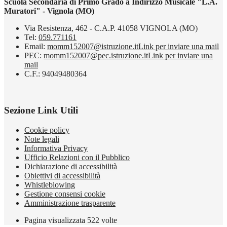
Scuola Secondaria di Primo Grado a Indirizzo Musicale "L.A.
Muratori" - Vignola (MO)
Via Resistenza, 462 - C.A.P. 41058 VIGNOLA (MO)
Tel:
059.771161
Email:
momm152007@istruzione.it
Link per inviare una mail
PEC:
momm152007@pec.istruzione.it
Link per inviare una
mail
C.F.: 94049480364
Sezione Link Utili
Cookie policy
Note legali
Informativa Privacy
Ufficio Relazioni con il Pubblico
Dichiarazione di accessibilità
Obiettivi di accessibilità
Whistleblowing
Gestione consensi cookie
Amministrazione trasparente
Pagina visualizzata
522
volte