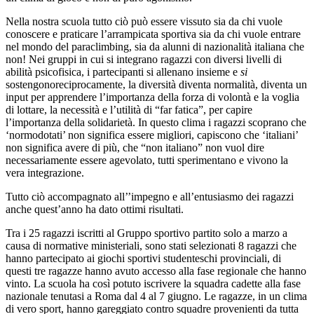
Nella nostra scuola tutto ciò può essere vissuto sia da chi vuole
conoscere e praticare l’arrampicata sportiva sia da chi vuole entrare
nel mondo del paraclimbing, sia da alunni di nazionalità italiana che
non! Nei gruppi in cui si integrano ragazzi con diversi livelli di
abilità psicofisica, i partecipanti si allenano insieme e
si
sostengonoreciprocamente, la diversità diventa normalità, diventa un
input per apprendere l’importanza della forza di volontà e la voglia
di lottare, la necessità e l’utilità di “far fatica”, per capire
l’importanza della solidarietà. In questo clima i ragazzi scoprano che
‘normodotati’ non significa essere migliori, capiscono che ‘italiani’
non significa avere di più, che “non italiano” non vuol dire
necessariamente essere agevolato, tutti sperimentano e vivono la
vera integrazione.
Tutto ciò accompagnato all’’impegno e all’entusiasmo dei ragazzi
anche quest’anno ha dato ottimi risultati.
Tra i 25 ragazzi iscritti al Gruppo sportivo partito solo a marzo a
causa di normative ministeriali, sono stati selezionati 8 ragazzi che
hanno partecipato ai giochi sportivi studenteschi provinciali, di
questi tre ragazze hanno avuto accesso alla fase regionale che hanno
vinto. La scuola ha così potuto iscrivere la squadra cadette alla fase
nazionale tenutasi a Roma dal 4 al 7 giugno. Le ragazze, in un clima
di vero sport, hanno gareggiato contro squadre provenienti da tutta