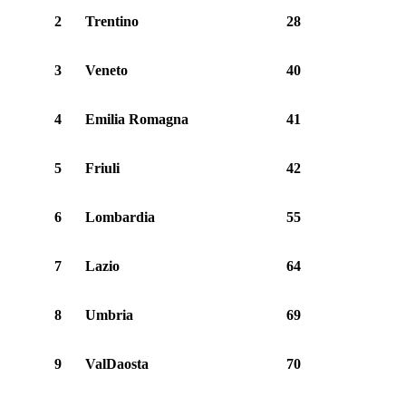
2
Trentino
28
3
Veneto
40
4
Emilia Romagna
41
5
Friuli
42
6
Lombardia
55
7
Lazio
64
8
Umbria
69
9
ValDaosta
70