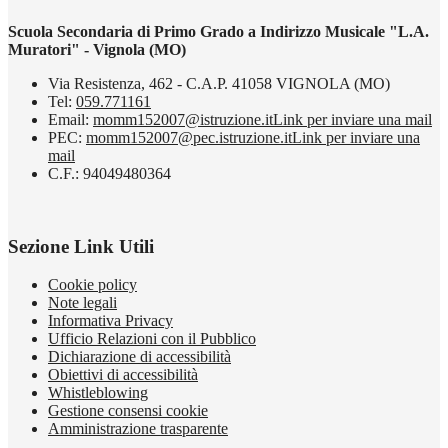
Scuola Secondaria di Primo Grado a Indirizzo Musicale "L.A.
Muratori" - Vignola (MO)
Via Resistenza, 462 - C.A.P. 41058 VIGNOLA (MO)
Tel:
059.771161
Email:
momm152007@istruzione.it
Link per inviare una mail
PEC:
momm152007@pec.istruzione.it
Link per inviare una
mail
C.F.: 94049480364
Sezione Link Utili
Cookie policy
Note legali
Informativa Privacy
Ufficio Relazioni con il Pubblico
Dichiarazione di accessibilità
Obiettivi di accessibilità
Whistleblowing
Gestione consensi cookie
Amministrazione trasparente