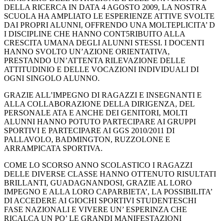
DELLA RICERCA IN DATA 4 AGOSTO 2009, LA NOSTRA
SCUOLA HA AMPLIATO LE ESPERIENZE ATTIVE SVOLTE
DAI PROPRI ALUNNI, OFFRENDO UNA MOLTEPLICITA’ D
I DISCIPLINE CHE HANNO CONT5RIBUITO ALLA
CRESCITA UMANA DEGLI ALUNNI STESSI. I DOCENTI
HANNO SVOLTO UN’AZIONE ORIENTATIVA,
PRESTANDO UN’ATTENTA RILEVAZIONE DELLE
ATTITUDINIO E DELLE VOCAZIONI INDIVIDUALI DI
OGNI SINGOLO ALUNNO.
GRAZIE ALL’IMPEGNO DI RAGAZZI E INSEGNANTI E
ALLA COLLABORAZIONE DELLA DIRIGENZA, DEL
PERSONALE ATA E ANCHE DEI GENITORI, MOLTI
ALUNNI HANNO POTUTO PARTECIPARE AI GRUPPI
SPORTIVI E PARTECIPARE AI GGS 2010/2011 DI
PALLAVOLO, BADMINGTON, RUZZOLONE E
ARRAMPICATA SPORTIVA.
COME LO SCORSO ANNO SCOLASTICO I RAGAZZI
DELLE DIVERSE CLASSE HANNO OTTENUTO RISULTATI
BRILLANTI, GUADAGNANDOSI, GRAZIE AL LORO
IMPEGNO E ALLA LORO CAPARBIETA’, LA POSSIBILITA’
DI ACCEDERE AI GIOCHI SPORTIVI STUDENTESCHI
FASE NAZIONALI E VIVERE UN’ ESPERINZA CHE
RICALCA UN PO’ LE GRANDI MANIFESTAZIONI