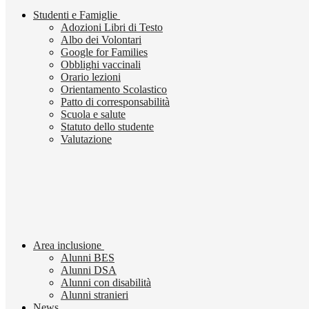
Studenti e Famiglie
Adozioni Libri di Testo
Albo dei Volontari
Google for Families
Obblighi vaccinali
Orario lezioni
Orientamento Scolastico
Patto di corresponsabilità
Scuola e salute
Statuto dello studente
Valutazione
Area inclusione
Alunni BES
Alunni DSA
Alunni con disabilità
Alunni stranieri
News