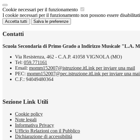
Cookie necessari per il funzionamento
I cookie necessari per il funzionamento non possono essere disabilitati.
Accetta tutti
Salva le preferenze
Contatti
Scuola Secondaria di Primo Grado a Indirizzo Musicale "L.A. M
Via Resistenza, 462 - C.A.P. 41058 VIGNOLA (MO)
Tel:
059.771161
Email:
momm152007@istruzione.it
Link per inviare una mail
PEC:
momm152007@pec.istruzione.it
Link per inviare una mai
C.F.: 94049480364
Sezione Link Utili
Cookie policy
Note legali
Informativa Privacy
Ufficio Relazioni con il Pubblico
Dichiarazione di accessibilità