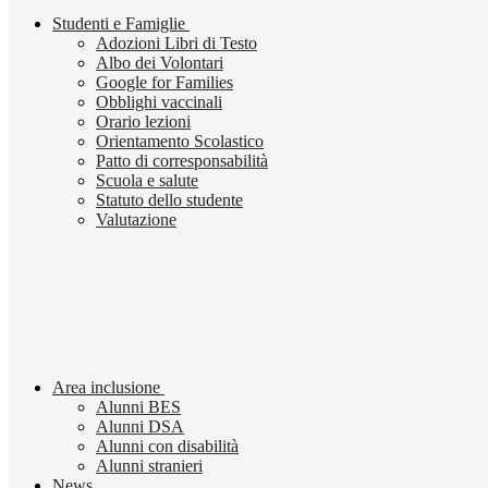
Studenti e Famiglie
Adozioni Libri di Testo
Albo dei Volontari
Google for Families
Obblighi vaccinali
Orario lezioni
Orientamento Scolastico
Patto di corresponsabilità
Scuola e salute
Statuto dello studente
Valutazione
Area inclusione
Alunni BES
Alunni DSA
Alunni con disabilità
Alunni stranieri
News