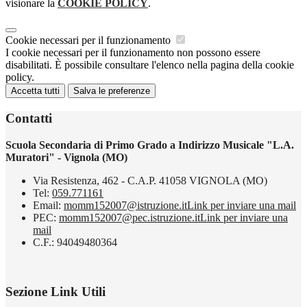
visionare la
COOKIE POLICY
.
Cookie necessari per il funzionamento
I cookie necessari per il funzionamento non possono essere
disabilitati. È possibile consultare l'elenco nella pagina della cookie
policy.
Accetta tutti
Salva le preferenze
Contatti
Scuola Secondaria di Primo Grado a Indirizzo Musicale "L.A.
Muratori" - Vignola (MO)
Via Resistenza, 462 - C.A.P. 41058 VIGNOLA (MO)
Tel:
059.771161
Email:
momm152007@istruzione.it
Link per inviare una mail
PEC:
momm152007@pec.istruzione.it
Link per inviare una
mail
C.F.: 94049480364
Sezione Link Utili