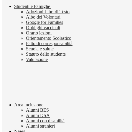
Studenti e Famiglie
Adozioni Libri di Testo
Albo dei Volontari
Google for Families
Obblighi vaccinali
Orario lezioni
Orientamento Scolastico
Patto di corresponsabilità
Scuola e salute
Statuto dello studente
Valutazione
Area inclusione
Alunni BES
Alunni DSA
Alunni con disabilità
Alunni stranieri
News