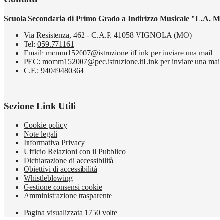
Scuola Secondaria di Primo Grado a Indirizzo Musicale "L.A. M
Via Resistenza, 462 - C.A.P. 41058 VIGNOLA (MO)
Tel:
059.771161
Email:
momm152007@istruzione.it
Link per inviare una mail
PEC:
momm152007@pec.istruzione.it
Link per inviare una mai
C.F.: 94049480364
Sezione Link Utili
Cookie policy
Note legali
Informativa Privacy
Ufficio Relazioni con il Pubblico
Dichiarazione di accessibilità
Obiettivi di accessibilità
Whistleblowing
Gestione consensi cookie
Amministrazione trasparente
Pagina visualizzata
1750
volte