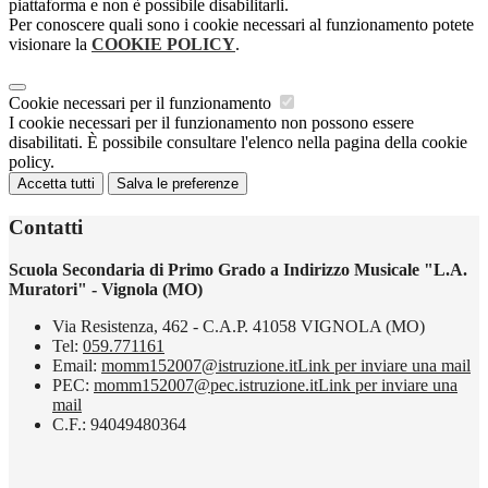
piattaforma e non è possibile disabilitarli.
Per conoscere quali sono i cookie necessari al funzionamento potete
visionare la
COOKIE POLICY
.
Cookie necessari per il funzionamento
I cookie necessari per il funzionamento non possono essere
disabilitati. È possibile consultare l'elenco nella pagina della cookie
policy.
Accetta tutti
Salva le preferenze
Contatti
Scuola Secondaria di Primo Grado a Indirizzo Musicale "L.A.
Muratori" - Vignola (MO)
Via Resistenza, 462 - C.A.P. 41058 VIGNOLA (MO)
Tel:
059.771161
Email:
momm152007@istruzione.it
Link per inviare una mail
PEC:
momm152007@pec.istruzione.it
Link per inviare una
mail
C.F.: 94049480364