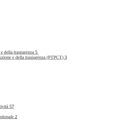
 e della trasparenza
5
rruzione e della trasparenza (PTPCT)
3
tività
57
stionale
2