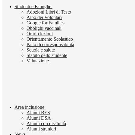
Studenti e Famiglie
Adozioni Libri di Testo
Albo dei Volontari
Google for Families
Obblighi vaccinali
Orario lezioni
Orientamento Scolastico
Patto di corresponsabilità
Scuola e salute
Statuto dello studente
Valutazione
Area inclusione
Alunni BES
Alunni DSA
Alunni con disabilità
Alunni stranieri
News