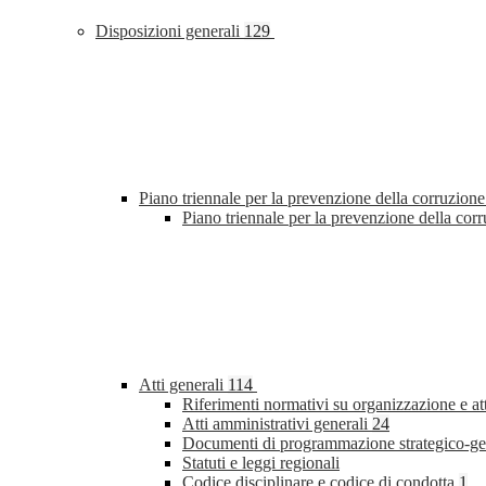
Disposizioni generali
129
Piano triennale per la prevenzione della corruzione
Piano triennale per la prevenzione della co
Atti generali
114
Riferimenti normativi su organizzazione e at
Atti amministrativi generali
24
Documenti di programmazione strategico-ge
Statuti e leggi regionali
Codice disciplinare e codice di condotta
1