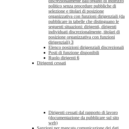
discrezionalmente dall'organo di indirizzo
politico senza procedure pubbliche di
selezione e titolari di posizione
organizzativa con funzioni dirigenziali (da
pubblicare in tabelle che distinguano le
seguenti situazioni: dirigenti, dirigenti
individuati discrezionalmente, titolari di
posizione organizzativa con funzioni
dirigenziali)
3
Elenco posizioni dirigenziali discrezionali
Posti di funzione disponibili
Ruolo dirigenti
6
Dirigenti cessati
Dirigenti cessati dal rapporto di lavoro
(documentazione da pubblicare sul sito
web)
Sanzioni per mancata comunicazione dei dati