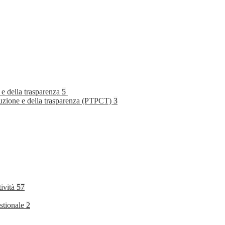
 e della trasparenza
5
rruzione e della trasparenza (PTPCT)
3
tività
57
stionale
2