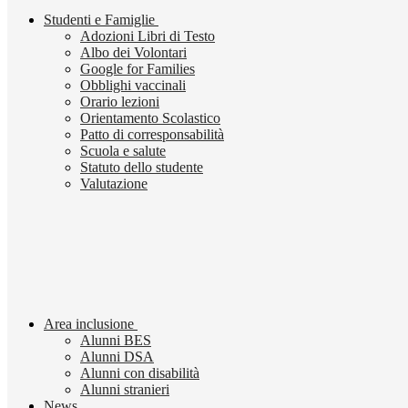
Studenti e Famiglie
Adozioni Libri di Testo
Albo dei Volontari
Google for Families
Obblighi vaccinali
Orario lezioni
Orientamento Scolastico
Patto di corresponsabilità
Scuola e salute
Statuto dello studente
Valutazione
Area inclusione
Alunni BES
Alunni DSA
Alunni con disabilità
Alunni stranieri
News