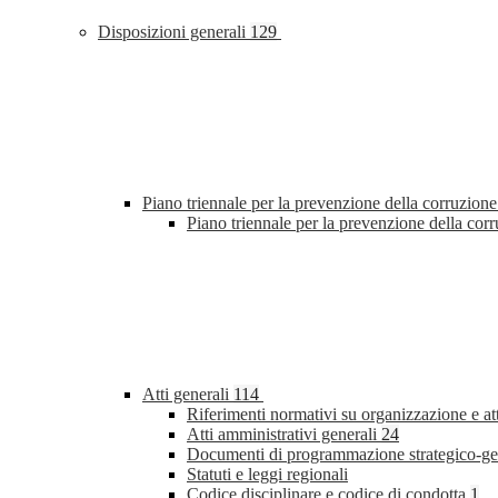
Disposizioni generali
129
Piano triennale per la prevenzione della corruzione
Piano triennale per la prevenzione della co
Atti generali
114
Riferimenti normativi su organizzazione e at
Atti amministrativi generali
24
Documenti di programmazione strategico-ge
Statuti e leggi regionali
Codice disciplinare e codice di condotta
1