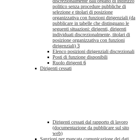
discrezionalmente dall'organo di indirizzo
politico senza procedure pubbliche di
selezione e titolari di posizione
organizzativa con funzioni dirigenziali (da
pubblicare in tabelle che distinguano le
seguenti situazioni: dirigenti, dirigenti
individuati discrezionalmente, titolari di
posizione organizzativa con funzioni
dirigenziali)
3
Elenco posizioni dirigenziali discrezionali
Posti di funzione disponibili
Ruolo dirigenti
6
Dirigenti cessati
Dirigenti cessati dal rapporto di lavoro
(documentazione da pubblicare sul sito
web)
Sanzioni per mancata comunicazione dei dati