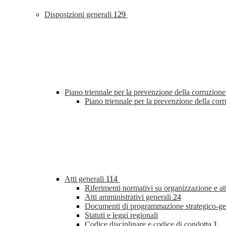
Disposizioni generali
129
Piano triennale per la prevenzione della corruzione
Piano triennale per la prevenzione della co
Atti generali
114
Riferimenti normativi su organizzazione e at
Atti amministrativi generali
24
Documenti di programmazione strategico-ge
Statuti e leggi regionali
Codice disciplinare e codice di condotta
1