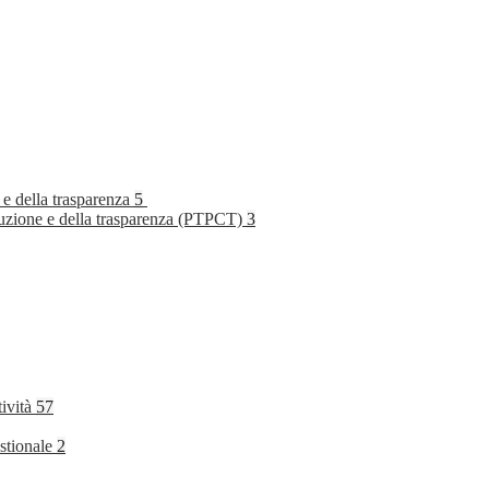
 e della trasparenza
5
rruzione e della trasparenza (PTPCT)
3
tività
57
stionale
2