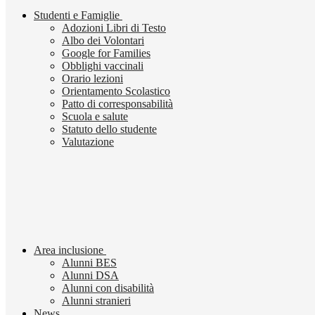
Studenti e Famiglie
Adozioni Libri di Testo
Albo dei Volontari
Google for Families
Obblighi vaccinali
Orario lezioni
Orientamento Scolastico
Patto di corresponsabilità
Scuola e salute
Statuto dello studente
Valutazione
Area inclusione
Alunni BES
Alunni DSA
Alunni con disabilità
Alunni stranieri
News