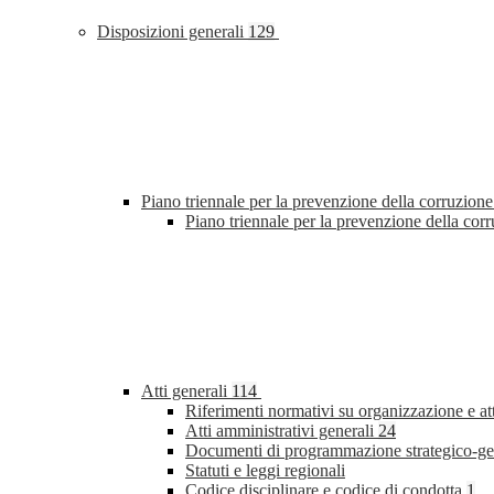
Disposizioni generali
129
Piano triennale per la prevenzione della corruzione
Piano triennale per la prevenzione della co
Atti generali
114
Riferimenti normativi su organizzazione e at
Atti amministrativi generali
24
Documenti di programmazione strategico-ge
Statuti e leggi regionali
Codice disciplinare e codice di condotta
1