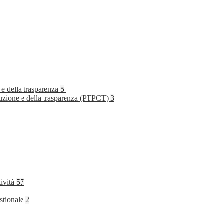
 e della trasparenza
5
rruzione e della trasparenza (PTPCT)
3
tività
57
stionale
2