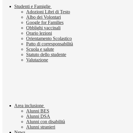
Studenti e Famiglie
Adozioni Libri di Testo
Albo dei Volontari
Google for Families
Obblighi vaccinali
Orario lezioni
Orientamento Scolastico
Patto di corresponsabilità
Scuola e salute
Statuto dello studente
Valutazione
Area inclusione
Alunni BES
Alunni DSA
Alunni con disabilità
Alunni stranieri
News