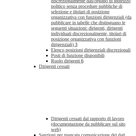
discrezionalmente dall'organo di indirizzo
politico senza procedure pubbliche di
selezione e titolari di posizione
organizzativa con funzioni dirigenziali (da
pubblicare in tabelle che distinguano le
seguenti situazioni: dirigenti, dirigenti
individuati discrezionalmente, titolari di
posizione organizzativa con funzioni
dirigenziali)
3
Elenco posizioni dirigenziali discrezionali
Posti di funzione disponibili
Ruolo dirigenti
6
Dirigenti cessati
Dirigenti cessati dal rapporto di lavoro
(documentazione da pubblicare sul sito
web)
Sanzioni per mancata comunicazione dei dati