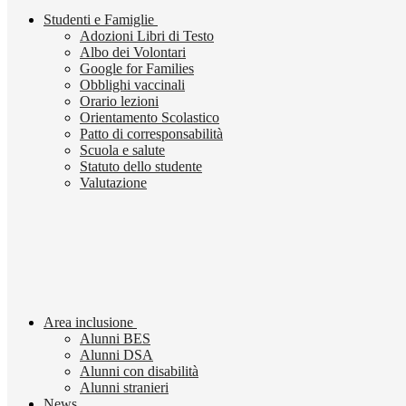
Studenti e Famiglie
Adozioni Libri di Testo
Albo dei Volontari
Google for Families
Obblighi vaccinali
Orario lezioni
Orientamento Scolastico
Patto di corresponsabilità
Scuola e salute
Statuto dello studente
Valutazione
Area inclusione
Alunni BES
Alunni DSA
Alunni con disabilità
Alunni stranieri
News