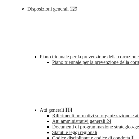
Disposizioni generali
129
Piano triennale per la prevenzione della corruzione
Piano triennale per la prevenzione della co
Atti generali
114
Riferimenti normativi su organizzazione e at
Atti amministrativi generali
24
Documenti di programmazione strategico-ge
Statuti e leggi regionali
Codice disciplinare e codice di condotta
1