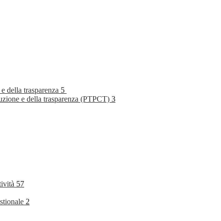
 e della trasparenza
5
rruzione e della trasparenza (PTPCT)
3
tività
57
stionale
2