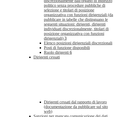
discrezionalmente dall'organo di indirizzo
politico senza procedure pubbliche di
selezione e titolari di posizione
organizzativa con funzioni dirigenziali (da
pubblicare in tabelle che distinguano le
seguenti situazioni: dirigenti, dirigenti
individuati discrezionalmente, titolari di
posizione organizzativa con funzioni
dirigenziali)
3
Elenco posizioni dirigenziali discrezionali
Posti di funzione disponibili
Ruolo dirigenti
6
Dirigenti cessati
Dirigenti cessati dal rapporto di lavoro
(documentazione da pubblicare sul sito
web)
Sanzioni per mancata comunicazione dei dati