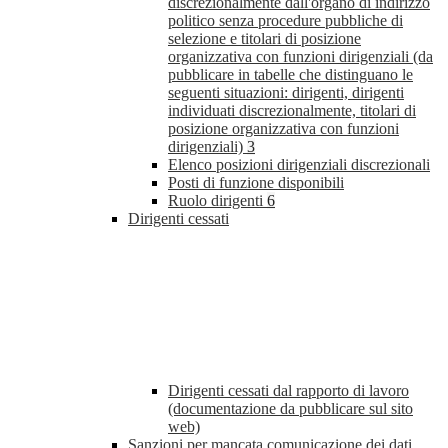
discrezionalmente dall'organo di indirizzo
politico senza procedure pubbliche di
selezione e titolari di posizione
organizzativa con funzioni dirigenziali (da
pubblicare in tabelle che distinguano le
seguenti situazioni: dirigenti, dirigenti
individuati discrezionalmente, titolari di
posizione organizzativa con funzioni
dirigenziali)
3
Elenco posizioni dirigenziali discrezionali
Posti di funzione disponibili
Ruolo dirigenti
6
Dirigenti cessati
Dirigenti cessati dal rapporto di lavoro
(documentazione da pubblicare sul sito
web)
Sanzioni per mancata comunicazione dei dati